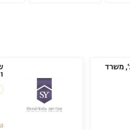
, משרד
ש
ונ
קר