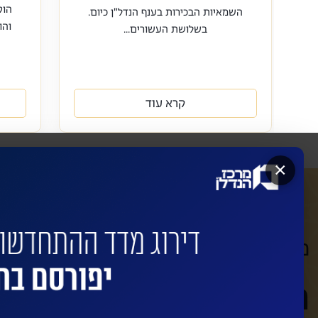
השמאיות הבכירות בענף הנדל"ן כיום.
והו
בשלושת העשורים...
קרא עוד
×
מעוניינים שהחברות המובילות ישדרגו
השאירו פרטים לביצוע