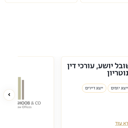
ובל יושע, עורכי דין
וטריון
ייצוג יזמים
ייצוג דיירים
א עוד