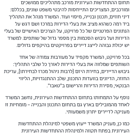
תחום ההתחדשות העירונית מורכב מתהליכים ממושכים
ומורכבים, המצריכים התייחסות להיבטי משפט שונים, בכללם:
דיני חוזים, תכנון ובנייה, מיסוי ועוד. המשרד מנהל את התהליך
ביד רמה כשהוא מציב את בעלי הדירות במרכז ושם דגש על
הנתונים הפרטניים של כל פרויקט, על הצרכים האישיים של בעלי
הדירות ועל גיבוש הסכמות בין מספר גדול של שותפים. למשרד
יש יכולת גבוהה לייצג דיירים בפרויקטים בהיקפים גדולים.
בכל פרויקט, המשרד מקפיד על מעורבות צמודה של אחד
השותפים שמלווה את בעלי הדירות לאורך כל שלבי התהליך:
גיבוש הדיירים, בחירת היזם (לרבות ניהול מכרז לבחירתו), עריכת
החוזה, הדיונים בוועדות התכנון, שלב ההתנגדויות, הליווי
הבנקאי, מסירת הדירות והרישום ב"טאבו".
נוסף על התמחותו בתחום ההתחדשות העירונית, נחשב המשרד
לאחד מהמובילים בארץ גם בתחום התכנון והבנייה – מומחיות זו
מעניקה לדיירים יתרון משמעותי.
כמו כן, מעניק המשרד ייעוץ משפטי למינהלת ההתחדשות
העירונית בפתח תקווה ולמינהלת ההתחדשות העירונית