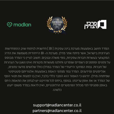
פישר (.FBC & Co)
נחמה בוגין בע"מ
ענב
שוב ושות' משרד עורכי דין
פרידמן קפלנר שימקביץ דוד ושות', כלכלה ושמאות מקרקעין
קבוצת גבאי
רון רודיטי - שמאות מקרקעין בע"מ
קבוצת יובלים
תמר אברהם שמאות מקרקעין
קרסו
רוטשטיין נדל"ן בע"מ
שיכון ובינוי נדל"ן
המדד חושב באמצעות מערכת בינה עסקית ( BI ) חדשנית לניתוח שוק ההתחדשות
העירונית בישראל, אשר פיתח אתר מדלן. מערכת ה- BI הייחודית משמשת את הדרג
המקצועי בעשרות חברות עסקיות, גופי משלה ובנקים. חשוב לציין כי המדד מבוסס
על נתונים ומסמכים רשמיים שנסרקו וחולצו מעשרות מקורות ואינו נשען על הצהרות
של חברות. צוות המחקר הייעודי של המדד במדלן כולל שלושים מדעני נתונים,
אנליסטים ומידענים. המדד נגזר מנתוני האמת באמצעות אלגוריתם סטטיסטי
שפיתחה מדלן. יודגש כי האמור הוא הסבר כללי בלבד, ואין בו למצות את תנאי הסף
של המדד או את אופן עריכתו. בנוסף, ביחס לכל פרויקט יש לבחון את התאמת היזם
באופן ספציפי לפי מכלול הפרמטרים הרלוונטיים, ואין לראות במדד משום ייעוץ
כלשהו.
support@nadlancenter.co.il
partners@nadlancenter.co.il