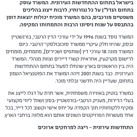
בישראל בתחום ההתחדשות העירונית. המשרד עוסק
בתחום הנדל"ן על כל נגזרותיו, לרבות ייצוג בהליכים
משפטיים מורכבים, בהם המשרד מוכיח יכולות יוצאות דופן
בהתבסס על שנות ניסיונו הרבות והתמחותו המקיפה.
המשרד נוסד בשנת 1996 על ידי עורכי הדין הרטבי, בורנשטיין
ובסון, שהיוו חלק עיקרי ממשרד סוכובולסקי־הרטבי. כיום
המשרד מונה 18 עורכי דין (שותפים ושכירים), מתמחים, מומחים
לרישום מקרקעין, אחראית קשרי דיירים וצוות מנהלי. המשרד
היה בין הראשונים בארץ שהחלו לפעול בתחום ההתחדשות
העירונית. כבר בשנת 2001 זיהה המשרד את הפוטנציאל הטמון
בתחום, שעדיין היה חדשני ובלתי מוכר.
כמשרד בוטיק באווירה משפחתית, אשר חרת על דגלו לייצג את
בעלי הדירות, מעניק הרטבי-בורנשטיין-בסון ושות' ליווי מקצועי
ומקיף ללקוחותיו תוך הקפדה על יחס אישי וקשוב לכל דייר, בכל
אחד מעשרות הפרויקטים השונים אותם הוא מלווה ברחבי הארץ.
התחדשות עירונית – ריצה למרחקים ארוכים