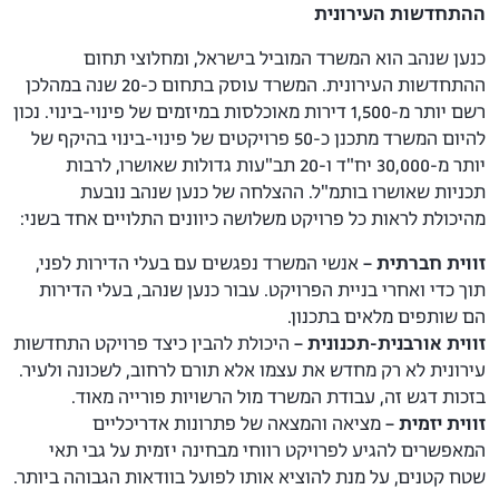
ההתחדשות העירונית
כנען שנהב הוא המשרד המוביל בישראל, ומחלוצי תחום
ההתחדשות העירונית. המשרד עוסק בתחום כ-20 שנה במהלכן
רשם יותר מ-1,500 דירות מאוכלסות במיזמים של פינוי-בינוי. נכון
להיום המשרד מתכנן כ-50 פרויקטים של פינוי-בינוי בהיקף של
יותר מ-30,000 יח"ד ו-20 תב"עות גדולות שאושרו, לרבות
תכניות שאושרו בותמ"ל. ההצלחה של כנען שנהב נובעת
מהיכולת לראות כל פרויקט משלושה כיוונים התלויים אחד בשני:
זווית חברתית –
אנשי המשרד נפגשים עם בעלי הדירות לפני,
תוך כדי ואחרי בניית הפרויקט. עבור כנען שנהב, בעלי הדירות
הם שותפים מלאים בתכנון.
זווית אורבנית-תכנונית –
היכולת להבין כיצד פרויקט התחדשות
עירונית לא רק מחדש את עצמו אלא תורם לרחוב, לשכונה ולעיר.
בזכות דגש זה, עבודת המשרד מול הרשויות פורייה מאוד.
זווית יזמית –
מציאה והמצאה של פתרונות אדריכליים
המאפשרים להגיע לפרויקט רווחי מבחינה יזמית על גבי תאי
שטח קטנים, על מנת להוציא אותו לפועל בוודאות הגבוהה ביותר.