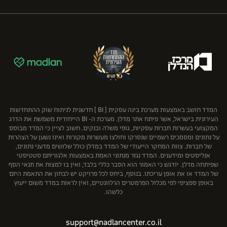
עמית, פולק, מטלון ושות’
ירון ספקטור שמאות מקרקעין בע"מ
גרופית הנדסה אזרחית ועבודות ציבוריות בע"מ
פישר (.FBC & Co)
נחמה בוגין בע"מ
ענב
שוב ושות' משרד עורכי דין
פרידמן קפלנר שימקביץ דוד ושות', כלכלה ושמאות מקרקעין
קבוצת גבאי
רון רודיטי - שמאות מקרקעין בע"מ
קבוצת יובלים
תמר אברהם שמאות מקרקעין
קרסו
רוטשטיין נדל"ן בע"מ
שיכון ובינוי נדל"ן
המדד חושב באמצעות מערכת בינה עסקית ( BI ) חדשנית לניתוח שוק ההתחדשות
העירונית בישראל, אשר פיתח אתר מדלן. מערכת ה- BI הייחודית משמשת את הדרג
המקצועי בעשרות חברות עסקיות, גופי משלה ובנקים. חשוב לציין כי המדד מבוסס
על נתונים ומסמכים רשמיים שנסרקו וחולצו מעשרות מקורות ואינו נשען על הצהרות
של חברות. צוות המחקר הייעודי של המדד במדלן כולל שלושים מדעני נתונים,
אנליסטים ומידענים. המדד נגזר מנתוני האמת באמצעות אלגוריתם סטטיסטי
שפיתחה מדלן. יודגש כי האמור הוא הסבר כללי בלבד, ואין בו למצות את תנאי הסף
של המדד או את אופן עריכתו. בנוסף, ביחס לכל פרויקט יש לבחון את התאמת היזם
באופן ספציפי לפי מכלול הפרמטרים הרלוונטיים, ואין לראות במדד משום ייעוץ
כלשהו.
support@nadlancenter.co.il