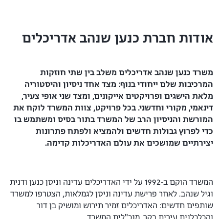
אודות חברת כנען שנהב אדריכלים
משרד כנען שנהב אדריכלים משלב בין שתי חוזקות
המרכיבות
שלם ייחודי בנוף: מצד אחד ניסיון והיסטוריה
מלאת הישגים
ופרויקטים אייקונים, ומצד שני אופי צעיר,
דינאמי, מקורי וחדשני.
בכל פרויקט, צוות המשרד לוקח את
המורשת והניסיון הרב של
המשרד בתור בסיס ומשתמש בו
כדי לפרוץ גבולות חדשים ולהמציא
ולפתח פתרונות
יצירתיים שמושכים את עולם האדריכלות קדימה.
המשרד הוקם ב-1992 על ידי האדריכלים עדינה וניסן כנען ודנית
וגיל שנהב. לאחר פרישת עדינה וניסן לגמלאות, הצטרפו למשרד
שותפים חדשים: האדריכלים זמיר תירוש ומושיק בן דור
והכלכלנית עירית בקר, מנכ"לית המשרד.