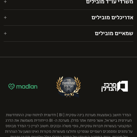
משרדי עו"ד מובילים
אבני דרך י.י. בע"מ
אפשטיין רוזנבלום מעוז (ERM)
אדריכלים מובילים
אורון נדל"ן מקבוצת אורון אחזקות והשקעות
ארנון, תדמור-לוי
אקרו
CPSL
גולדפרב גרוס זליגמן
שמאיים מובילים
אשטרום מגורים
בר לוי אדריכלים ומתכנני ערים בע"מ
ליפא ושות'
ז.כ. מחקר וסקרים (1989) בע"מ
בוני התיכון
מיקי אוטמזגין אדריכלות
עמית, פולק, מטלון ושות’
ירון ספקטור שמאות מקרקעין בע"מ
גרופית הנדסה אזרחית ועבודות ציבוריות בע"מ
פישר (.FBC & Co)
נחמה בוגין בע"מ
ענב
שוב ושות' משרד עורכי דין
פרידמן קפלנר שימקביץ דוד ושות', כלכלה ושמאות מקרקעין
קבוצת גבאי
רון רודיטי - שמאות מקרקעין בע"מ
קבוצת יובלים
תמר אברהם שמאות מקרקעין
קרסו
רוטשטיין נדל"ן בע"מ
שיכון ובינוי נדל"ן
המדד חושב באמצעות מערכת בינה עסקית ( BI ) חדשנית לניתוח שוק ההתחדשות
העירונית בישראל, אשר פיתח אתר מדלן. מערכת ה- BI הייחודית משמשת את הדרג
המקצועי בעשרות חברות עסקיות, גופי משלה ובנקים. חשוב לציין כי המדד מבוסס
על נתונים ומסמכים רשמיים שנסרקו וחולצו מעשרות מקורות ואינו נשען על הצהרות