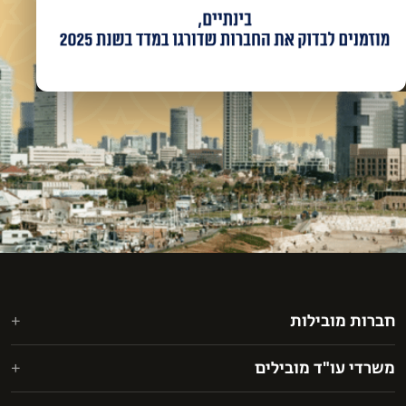
חברות מובילות
אאורה מחדשים את ישראל בע"מ
משרדי עו"ד מובילים
אבני דרך י.י. בע"מ
אפשטיין רוזנבלום מעוז (ERM)