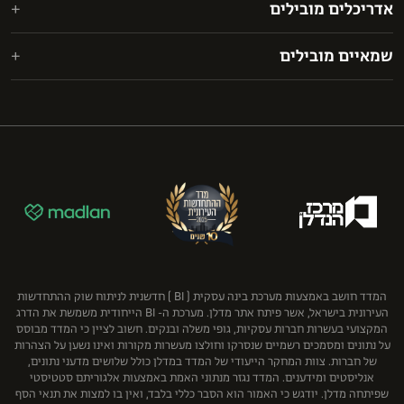
אדריכלים מובילים
אורון נדל"ן מקבוצת אורון אחזקות והשקעות
ארנון, תדמור-לוי
אקרו
CPSL
גולדפרב גרוס זליגמן
שמאיים מובילים
אשטרום מגורים
בר לוי אדריכלים ומתכנני ערים בע"מ
ליפא ושות'
ז.כ. מחקר וסקרים (1989) בע"מ
בוני התיכון
מיקי אוטמזגין אדריכלות
עמית, פולק, מטלון ושות’
ירון ספקטור שמאות מקרקעין בע"מ
גרופית הנדסה אזרחית ועבודות ציבוריות בע"מ
פישר (.FBC & Co)
נחמה בוגין בע"מ
ענב
שוב ושות' משרד עורכי דין
פרידמן קפלנר שימקביץ דוד ושות', כלכלה ושמאות מקרקעין
קבוצת גבאי
רון רודיטי - שמאות מקרקעין בע"מ
קבוצת יובלים
תמר אברהם שמאות מקרקעין
קרסו
רוטשטיין נדל"ן בע"מ
שיכון ובינוי נדל"ן
המדד חושב באמצעות מערכת בינה עסקית ( BI ) חדשנית לניתוח שוק ההתחדשות
העירונית בישראל, אשר פיתח אתר מדלן. מערכת ה- BI הייחודית משמשת את הדרג
המקצועי בעשרות חברות עסקיות, גופי משלה ובנקים. חשוב לציין כי המדד מבוסס
על נתונים ומסמכים רשמיים שנסרקו וחולצו מעשרות מקורות ואינו נשען על הצהרות
של חברות. צוות המחקר הייעודי של המדד במדלן כולל שלושים מדעני נתונים,
אנליסטים ומידענים. המדד נגזר מנתוני האמת באמצעות אלגוריתם סטטיסטי
שפיתחה מדלן. יודגש כי האמור הוא הסבר כללי בלבד, ואין בו למצות את תנאי הסף