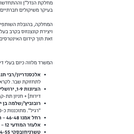
בעיקר משיקולים חברתיים. 
המחלקה, בהובלת השותפים ע
ויצירת קונצנזוס בקרב בעל
זאת תוך קידום האינטרסים 
המשרד מלווה כיום בעלי ד
אלכסנדריון/רבי תנחו
לתחזוקת שבר. לקרא
הציונות 1-9, ירושלים:
דירות) + חניון תת-
רובוביץ'/שלמה בן יו
"רגיל". מתוכננות כ-2,300 דירות. קיים רוב דרוש, לקראת הגשת תוכנית.
רחל אמנו 46-48 – הל"ה 19, ירושלים:
אלעזר המודעי 12 – ריש לקיש – יהושע בן נון, ירושלים:
טשרניחובסקי 52-54-55: