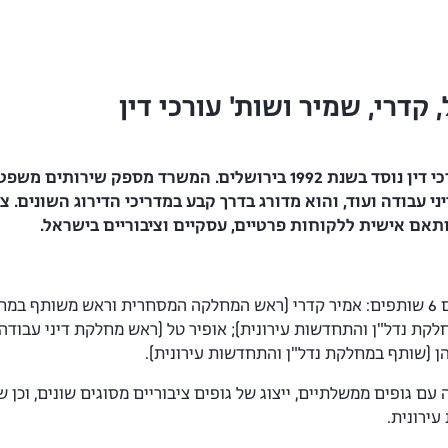
קדרי, שמיר ושות' עורכי דין
טל, קדרי, שמיר ושות' עורכי דין נוסד בשנת 1992 בירושל
ני עבודה ועוד, והוא מדורג בדרך קבע במדריכי הדירוג השונים. צ
מותאם אישית ללקוחות פרטיים, עסקיים וציבוריים בישראל.
במשרד 22 עורכי דין, מתוכם 6 שותפים: אמיר קדרי (ראש המחלקה המסחרית ור
קת נדל"ן והתחדשות עירונית); אופיר טל (ראש מחלקת דיני עבודה);
כהן (שותף במחלקת נדל"ן והתחדשות עירונית).
עם גופים ממשלתיים, ייצוג של גופים ציבוריים מסוגים שונים, וכן 
ירונית.