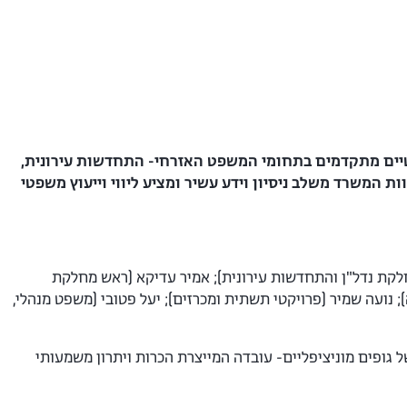
ים. המשרד מספק שירותים משפטיים מתקדמים בתחומי המשפט האזרחי- התחדשות עירונית,
וות המשרד משלב ניסיון וידע עשיר ומציע ליווי וייעוץ משפטי
אש משותף במחלקת נדל"ן והתחדשות עירונית); אמיר עדיקא (ראש מחלקת
 נועה שמיר (פרויקטי תשתית ומכרזים); יעל פטובי (משפט מנהלי,
של גופים מוניציפליים- עובדה המייצרת הכרות ויתרון משמעותי