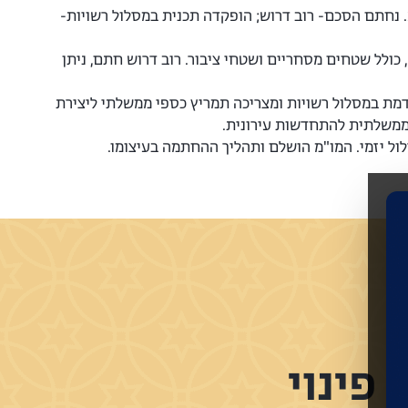
מות, ו-1080 דירות במצב היוצא. נחתם הסכם- רוב דרוש; הופקדה תכנית במסלול רשויות-
ם סמוכים. יוקמו 668 יחידות חדשות, כולל שטחים מסחריים ושטחי ציבור. רוב דרוש חתם, ניתן
מקודמת במסלול רשויות ומצריכה תמריץ כספי ממשלתי ליצירת
הממשלתית להתחדשות עירונית.
פינוי