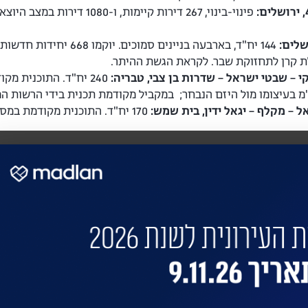
פינוי-בינוי, 267 דירות קיי
144 יח"ד, בארבעה בנייני
ת קרן לתחזוקת שבר. לקראת הגשת ההיתר.
י – שבטי ישראל – שדרות בן צבי, טבריה:
240 יח"ד. התוכנית 
"מ בעיצומו מול היזם הנבחר; במקביל מקודמת תכנית בידי הרשות 
 – מקלף – יגאל ידין, בית שמש:
170 יח"ד. התוכנית מקודמת במסלול יזמי. המו"מ הושלם ותהליך ההחתמה בעיצומו.
 את הבניין שלכם?
 התחדשות בניינית או 