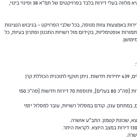
מחלקת הנדל"ן וההתחדשות העירונית במשרד היא הגדולה במחוז ירושלים ומובילה בתחומה, והיא מלווה בעלי דירות בלבד בפרויקטים של תמ"א 38 ופינוי בינוי,
 דירות באמצעות
צוות מנוסה
, בכל שלבי הפרויקט – בגיבוש הנציגות
ורות אופטימליות, בקידום מול רשויות התכנון ופתרון בעיות, כל
ימושן.
פינוי בינוי, ייצוג 119 בעלים, 439 יחידות חדשות. ניתן תוקף לתוכנית הכוללת קרן
פרויקט תמ"א 38/1 הגדול בירושלים, חמישה בניינים שבהם 16 דירות (סה"כ 80 בעלים), ותוספת 70 דירות חדשות (סה"כ 150
ירושלים, במתחם ענק. קודם במסלול רשויות, עובר למסלול יזמי