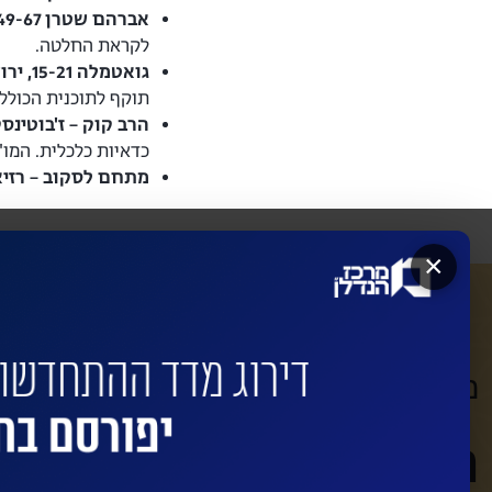
אברהם שטרן 49-67, ירושלים:
לקראת החלטה.
גואטמלה 15-21, ירושלים:
תוקף לתוכנית הכולל
הרב קוק – ז'בוטינסק
כדאיות כלכלית. המו
מתחם לסקוב – רזיאל
×
מעוניינים שהחברות המובילות ישדרגו
השאירו פרטים לביצוע