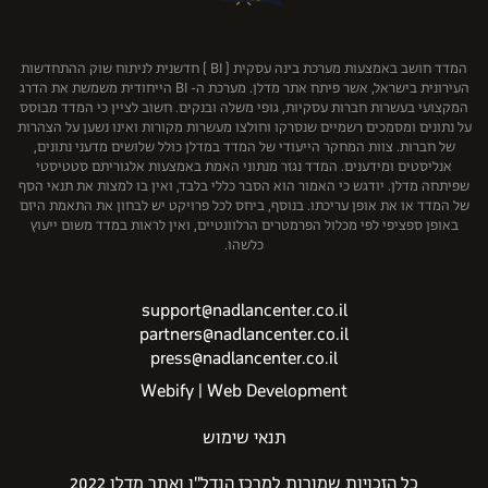
רוטשטיין נדל"ן בע"מ
שיכון ובינוי נדל"ן
המדד חושב באמצעות מערכת בינה עסקית ( BI ) חדשנית לניתוח שוק ההתחדשות
העירונית בישראל, אשר פיתח אתר מדלן. מערכת ה- BI הייחודית משמשת את הדרג
המקצועי בעשרות חברות עסקיות, גופי משלה ובנקים. חשוב לציין כי המדד מבוסס
על נתונים ומסמכים רשמיים שנסרקו וחולצו מעשרות מקורות ואינו נשען על הצהרות
של חברות. צוות המחקר הייעודי של המדד במדלן כולל שלושים מדעני נתונים,
אנליסטים ומידענים. המדד נגזר מנתוני האמת באמצעות אלגוריתם סטטיסטי
שפיתחה מדלן. יודגש כי האמור הוא הסבר כללי בלבד, ואין בו למצות את תנאי הסף
של המדד או את אופן עריכתו. בנוסף, ביחס לכל פרויקט יש לבחון את התאמת היזם
באופן ספציפי לפי מכלול הפרמטרים הרלוונטיים, ואין לראות במדד משום ייעוץ
כלשהו.
support@nadlancenter.co.il
partners@nadlancenter.co.il
press@nadlancenter.co.il
Webify | Web Development
תנאי שימוש
כל הזכויות שמורות למרכז הנדל"ן ואתר מדלן 2022