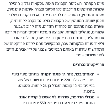
מיום הקמתה, השלימה הקבוצה מאות עסקאות נדל"ן, הובילה
עשרות פרויקטים מורכבים לקו הסיום וצברה איתנות פיננסית,
מעמד ומוניטין, המאפשרים לה להוביל כ-40 פרויקטים בשלבי
תכנון שונים. המוניטין של הקבוצה בולט גם בקרב לקוחותיה,
שאחוז גבוה מתוכם הם לקוחות חוזרים. מזה קרוב לשבעה
עשורים, מנהלים לקוחות הקבוצה מערכת יחסים חברית וקרובה
עם מנהליה, ונותנים בהם אמון רב. לא פעם, מקבלים יהורם
וליאור פניות מלקוחות עבר, המבקשים מהם לקדם פרויקטים של
התחדשות עירונית באותם הבניינים שנבנו על ידי אביהם, חיים,
לפני עשרות שנים.
פרוייקטים נבחרים
האחים בכר, נווה גן, פתח תקווה
: מתחם פינוי בינוי
עם בנייה של כ-220 יחידות דיור חדשות בשלושה
בניינים בני 10 קומות ומגדל בן 24 קומות. סטטוס:
בתכנון.
מגדלי הרקפת, שדרות לוי אשכול, קריית אונו
:
מתחם פינוי בינוי עם בנייה של 550 יחידות דיור