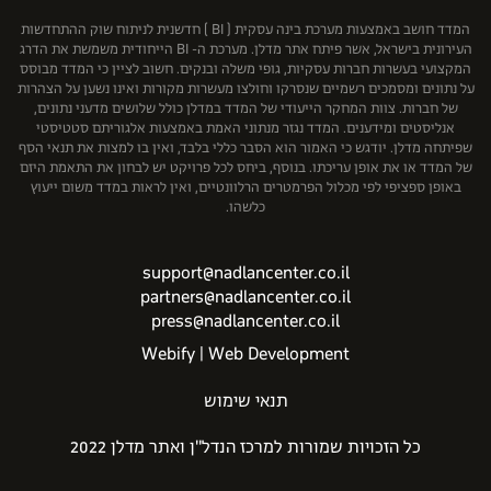
שיכון ובינוי נדל"ן
המדד חושב באמצעות מערכת בינה עסקית ( BI ) חדשנית לניתוח שוק ההתחדשות
העירונית בישראל, אשר פיתח אתר מדלן. מערכת ה- BI הייחודית משמשת את הדרג
המקצועי בעשרות חברות עסקיות, גופי משלה ובנקים. חשוב לציין כי המדד מבוסס
על נתונים ומסמכים רשמיים שנסרקו וחולצו מעשרות מקורות ואינו נשען על הצהרות
של חברות. צוות המחקר הייעודי של המדד במדלן כולל שלושים מדעני נתונים,
אנליסטים ומידענים. המדד נגזר מנתוני האמת באמצעות אלגוריתם סטטיסטי
שפיתחה מדלן. יודגש כי האמור הוא הסבר כללי בלבד, ואין בו למצות את תנאי הסף
של המדד או את אופן עריכתו. בנוסף, ביחס לכל פרויקט יש לבחון את התאמת היזם
באופן ספציפי לפי מכלול הפרמטרים הרלוונטיים, ואין לראות במדד משום ייעוץ
כלשהו.
support@nadlancenter.co.il
partners@nadlancenter.co.il
press@nadlancenter.co.il
Webify | Web Development
תנאי שימוש
כל הזכויות שמורות למרכז הנדל"ן ואתר מדלן 2022