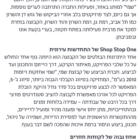
"שמי" למותג באזור, ופעילות החברה התרחבה לערים נוספות.
אך גם כיום, לצד פרויקטים בלב אזורי הביקוש של גוש דן והשרון
כמו תל אביב, רמת גן, רמת השרון והוד השרון, הקבוצה בוחרת
למקד את מרבית פעילותה בפתח תקווה, בערי בקעת אונו
ובסביבתן.
Shop Stop One של התחדשות עירונית
אחד היתרונות הבולטים של הקבוצה הוא היותה גוף אחד החולש
על כל שלבי הפרויקט, מאיתור הקרקע, דרך הייזום והתכנון ועד
לביצוע. חברת הביצוע של קבוצת שמי, "שמי אחזקות ויזמות
2010 בע"מ", המחזיקה בסיווג הקבלני הגבוה ביותר, סיווג ג'-5,
המאפשר לה לבצע פרויקטים בכל סדר גודל והיקף. הובלת
הפרויקט לכל אורכו מאפשרת לקבוצה להציב סטנדרטים פורצי
דרך בכל היבט של עבודתה – עמידה בלוחות זמנים
ובהתחייבויות, מתן יחס אישי ומענה מהיר ומועיל לדיירים,
מההתקשרות הראשונית ועד למסירת הדירות, ושמירה על ניהול,
תכנון, ביצוע וגימור ברמת איכות שהפכה לשם דבר בענף.
אחוז גבוה של לקוחות חוזרים