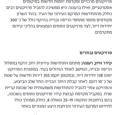
פרויקטים מרכזיים ומקדמת יוזמות חדשות במיקומים
אסטרטגיים, ואילו ברעננה היא ממשיכה להוביל פרויקטים רבים
כחלק מהתחדשות המרקם העירוני של העיר. בהוד השרון
מקודמים מספר מתחמי הריסה ובנייה בהיקף כולל של כ־300
יחידות דיור, לצד פרויקטים נוספים הנמצאים בהליכי קידום
מתקדמים.
פרויקטים נבחרים
קידר וויזן, רעננה:
מתחם התחדשות עירונית רחב היקף במסלול
הריסה ובנייה, הנחשב לאחד הגדולים בעיר. במסגרת הפרויקט
יפונו 138 יחידות דיור, ובמקומן יוקמו 355 דירות חדשות על שטח
של כ־10 דונם. לאחר קבלת היתר הבנייה החל שלב הביצוע,
והפרויקט צפוי להוביל להתחדשות משמעותית של שכונת קריית
שרת. במקביל מקדמת קבוצת קידר פרויקטים נוספים בשכונה,
בהם ברחובות התקווה 19–25 וגאולה 8, כחלק ממהלך כולל
לחידוש המרקם העירוני והרחבת היצע המגורים באזור.