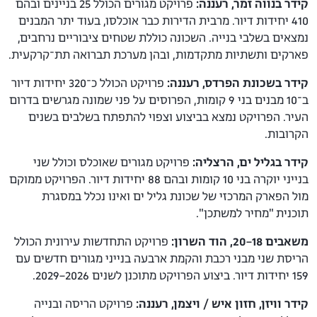
קידר בנווה זמר, רעננה:
פרויקט מגורים הכולל 25 בניינים ובהם
410 יחידות דיור. מרבית הדירות כבר אוכלסו, בעוד יתר המבנים
נמצאים בשלבי בנייה. השכונה כוללת שטחים ציבוריים נרחבים,
פארקים ותשתיות מתקדמות, ובהן מערכת תברואה תת־קרקעית.
קידר בשכונת הפרדס, רעננה:
פרויקט הכולל כ־320 יחידות דיור
ב־10 מבנים בני 9 קומות, הפרוסים על פני שמונה מגרשים בדרום
העיר. הפרויקט נמצא בביצוע וצפוי להתפתח בשלבים בשנים
הקרובות.
קידר בגליל ים, הרצליה:
פרויקט מגורים שאוכלס וכולל שני
בנייני יוקרה בני 10 קומות ובהם 88 יחידות דיור. הפרויקט ממוקם
מול הפארק המרכזי של שכונת גליל ים ואינו נכלל במסגרת
תוכנית "מחיר למשתכן".
משאבים 18–20, הוד השרון:
פרויקט התחדשות עירונית הכולל
הריסת שני מבני רכבת והקמת ארבעה בנייני מגורים חדשים עם
159 יחידות דיור. ביצוע הפרויקט מתוכנן לשנים 2026–2029.
קידר וויזן, חזון איש / ויצמן, רעננה:
פרויקט הריסה ובנייה