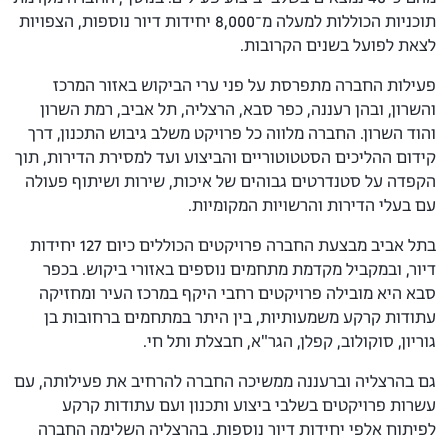
תוכניות הכוללות למעלה מ־8,000 יחידות דיור נוספות, הצפויות
לצאת לפועל בשנים הקרובות.
פעילות החברה מתפרסת על פני ערי הביקוש באזור המרכז
והשרון, ובהן רעננה, כפר סבא, הרצליה, תל אביב, רמת השרון
והוד השרון. החברה מלווה כל פרויקט משלב גיבוש התכנון, דרך
קידום ההליכים הסטטוטוריים והביצוע ועד למסירת הדירות, תוך
הקפדה על סטנדרטים גבוהים של איכות, שירות ושיתוף פעולה
עם בעלי הדירות והרשויות המקומיות.
בתל אביב מבצעת החברה פרויקטים הכוללים כיום 127 יחידות
דיור, ובמקביל מקדמת מתחמים נוספים באזורי ביקוש. בכפר
סבא היא מובילה פרויקטים רחבי היקף במרכז העיר ומחזיקה
עתודות קרקע משמעותיות, בין היתר במתחמים ברחובות בן
גוריון, סוקולוב, קפלן, הגר"א, חבצלת ותל חי.
גם בהרצליה וברעננה ממשיכה החברה להרחיב את פעילותה, עם
עשרות פרויקטים בשלבי ביצוע ותכנון ועם עתודות קרקע
לפיתוח אלפי יחידות דיור נוספות. בהרצליה השלימה החברה