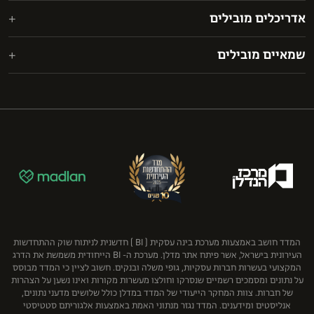
אפשטיין רוזנבלום מעוז (ERM)
אדריכלים מובילים
אורון נדל"ן מקבוצת אורון אחזקות והשקעות
ארנון, תדמור-לוי
אקרו
CPSL
גולדפרב גרוס זליגמן
שמאיים מובילים
אשטרום מגורים
בר לוי אדריכלים ומתכנני ערים בע"מ
ליפא ושות'
ז.כ. מחקר וסקרים (1989) בע"מ
בוני התיכון
מיקי אוטמזגין אדריכלות
עמית, פולק, מטלון ושות’
ירון ספקטור שמאות מקרקעין בע"מ
גרופית הנדסה אזרחית ועבודות ציבוריות בע"מ
פישר (.FBC & Co)
נחמה בוגין בע"מ
ענב
שוב ושות' משרד עורכי דין
פרידמן קפלנר שימקביץ דוד ושות', כלכלה ושמאות מקרקעין
קבוצת גבאי
רון רודיטי - שמאות מקרקעין בע"מ
קבוצת יובלים
תמר אברהם שמאות מקרקעין
קרסו
רוטשטיין נדל"ן בע"מ
שיכון ובינוי נדל"ן
המדד חושב באמצעות מערכת בינה עסקית ( BI ) חדשנית לניתוח שוק ההתחדשות
העירונית בישראל, אשר פיתח אתר מדלן. מערכת ה- BI הייחודית משמשת את הדרג
המקצועי בעשרות חברות עסקיות, גופי משלה ובנקים. חשוב לציין כי המדד מבוסס
על נתונים ומסמכים רשמיים שנסרקו וחולצו מעשרות מקורות ואינו נשען על הצהרות
של חברות. צוות המחקר הייעודי של המדד במדלן כולל שלושים מדעני נתונים,
אנליסטים ומידענים. המדד נגזר מנתוני האמת באמצעות אלגוריתם סטטיסטי