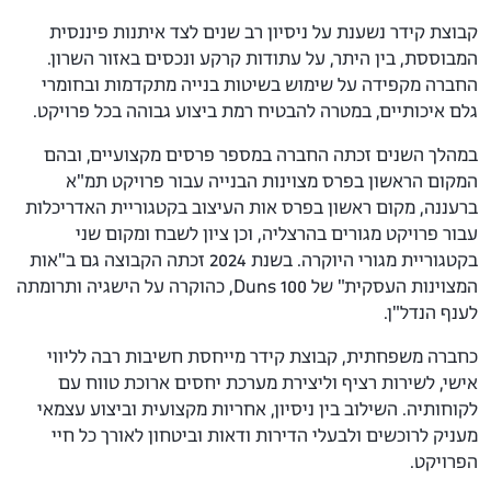
קבוצת קידר נשענת על ניסיון רב שנים לצד איתנות פיננסית
המבוססת, בין היתר, על עתודות קרקע ונכסים באזור השרון.
החברה מקפידה על שימוש בשיטות בנייה מתקדמות ובחומרי
גלם איכותיים, במטרה להבטיח רמת ביצוע גבוהה בכל פרויקט.
במהלך השנים זכתה החברה במספר פרסים מקצועיים, ובהם
המקום הראשון בפרס מצוינות הבנייה עבור פרויקט תמ"א
ברעננה, מקום ראשון בפרס אות העיצוב בקטגוריית האדריכלות
עבור פרויקט מגורים בהרצליה, וכן ציון לשבח ומקום שני
בקטגוריית מגורי היוקרה. בשנת 2024 זכתה הקבוצה גם ב"אות
המצוינות העסקית" של Duns 100, כהוקרה על הישגיה ותרומתה
לענף הנדל"ן.
כחברה משפחתית, קבוצת קידר מייחסת חשיבות רבה לליווי
אישי, לשירות רציף וליצירת מערכת יחסים ארוכת טווח עם
לקוחותיה. השילוב בין ניסיון, אחריות מקצועית וביצוע עצמאי
מעניק לרוכשים ולבעלי הדירות ודאות וביטחון לאורך כל חיי
הפרויקט.