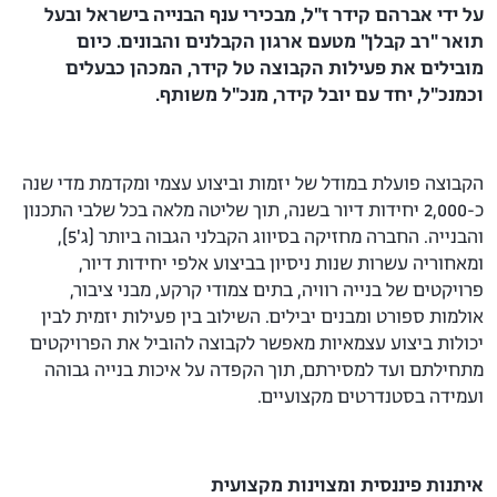
על ידי אברהם קידר ז"ל, מבכירי ענף הבנייה בישראל ובעל
תואר "רב קבלן" מטעם ארגון הקבלנים והבונים. כיום
מובילים את פעילות הקבוצה טל קידר, המכהן כבעלים
וכמנכ"ל, יחד עם יובל קידר, מנכ"ל משותף.
הקבוצה פועלת במודל של יזמות וביצוע עצמי ומקדמת מדי שנה
כ-2,000 יחידות דיור בשנה, תוך שליטה מלאה בכל שלבי התכנון
והבנייה. החברה מחזיקה בסיווג הקבלני הגבוה ביותר (ג'5),
ומאחוריה עשרות שנות ניסיון בביצוע אלפי יחידות דיור,
פרויקטים של בנייה רוויה, בתים צמודי קרקע, מבני ציבור,
אולמות ספורט ומבנים יבילים. השילוב בין פעילות יזמית לבין
יכולות ביצוע עצמאיות מאפשר לקבוצה להוביל את הפרויקטים
מתחילתם ועד למסירתם, תוך הקפדה על איכות בנייה גבוהה
ועמידה בסטנדרטים מקצועיים.
איתנות פיננסית ומצוינות מקצועית