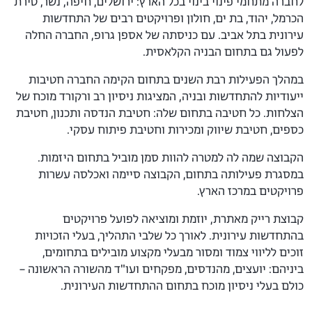
לחברה מתחמי פינוי בינוי בכל הארץ: ירושלים, חיפה, נשר, טירת
הכרמל, יהוד, בת ים, חולון ופרויקטים רבים של התחדשות
עירונית בתל אביב. עם כניסתה של אספן גרופ, החברה החלה
לפעול גם בתחום הבניה הקלאסית.
במהלך הפעילות רבת השנים בתחום הקימה החברה חטיבות
ייעודיות להתחדשות ובניה, המציגות ניסיון רב ורקורד מוכח של
הצלחות. כל חטיבה בתחום שלה: חטיבת הנדסה ותכנון, חטיבת
כספים, חטיבת שיווק ומכירות וחטיבת פיתוח עסקי.
הקבוצה שמה לה למטרה להוות סמן מוביל בתחום היזמות.
במסגרת פעילותה בתחום, הקבוצה סיימה ואכלסה עשרות
פרויקטים במרכז הארץ.
קבוצת רייק מאתרת, יוזמת ומוציאה לפועל פרויקטים
בהתחדשות עירונית. לאורך כל שלבי התהליך, בעלי הזכויות
זוכים לליווי צמוד ומסור מבעלי מקצוע מובילים בתחומים,
ביניהם: יועצים, מהנדסים, מפקחים ועו"ד מהשורה הראשונה –
כולם בעלי ניסיון מוכח בתחום ההתחדשות העירונית.