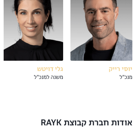
יוסי רייק
גלי דויטש
מנכ"ל
משנה למנכ"ל
אודות חברת קבוצת RAYK