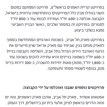
בפרויקט קריית האמנים בראשל"צ, פרויקט הממוקם במקום
השני בגודלו מבין כלל הפרויקטים בהתחדשות עירונית בישראל,
הקבוצה אכלסה כ-600 יח"ד ועתידה לבנות עוד כ-800 יח"ד
למגורים. בפרויקט זה במספר שלבים , כאשר הבניין השביעי
נמצא בשלבי ביצוע.
בפרויקט פארק תל אביב, בשכונת הארגזים המתחדשת בסמוך
לפארק מנחם בגין, שביחד עם פארק אריאל שרון מייצרים את
הרצף האורבני הירוק הגדול בתל אביב, השלימה הקבוצה בניית
כ-600 יח"ד בשמונה בניינים והיא עתידה להקים בשכונה עוד
כ-1,800 יח"ד, מתוכן מאות יחידות להשכרה, כ-300 דירות בדיור
מוגן, בנוסף לשטחי מסחר ותעסוקה.
פרויקטים נוספים שנבנו ואוכלסו על ידי הקבוצה:
אפטאוון אשדוד , פארק תל אביב, אורבן פארק ראשונים, נווה ים
ונווה הדרים בראשון לציון, אלעד בית וגן בירושלים, דרך העמק