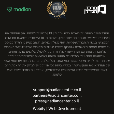
קבוצת גבאי
רון רודיטי - שמאות מקרקעין בע"מ
קבוצת יובלים
תמר אברהם שמאות מקרקעין
קרסו
רוטשטיין נדל"ן בע"מ
שיכון ובינוי נדל"ן
המדד חושב באמצעות מערכת בינה עסקית ( BI ) חדשנית לניתוח שוק ההתחדשות
העירונית בישראל, אשר פיתח אתר מדלן. מערכת ה- BI הייחודית משמשת את הדרג
המקצועי בעשרות חברות עסקיות, גופי משלה ובנקים. חשוב לציין כי המדד מבוסס
על נתונים ומסמכים רשמיים שנסרקו וחולצו מעשרות מקורות ואינו נשען על הצהרות
של חברות. צוות המחקר הייעודי של המדד במדלן כולל שלושים מדעני נתונים,
אנליסטים ומידענים. המדד נגזר מנתוני האמת באמצעות אלגוריתם סטטיסטי
שפיתחה מדלן. יודגש כי האמור הוא הסבר כללי בלבד, ואין בו למצות את תנאי הסף
של המדד או את אופן עריכתו. בנוסף, ביחס לכל פרויקט יש לבחון את התאמת היזם
באופן ספציפי לפי מכלול הפרמטרים הרלוונטיים, ואין לראות במדד משום ייעוץ
כלשהו.
support@nadlancenter.co.il
partners@nadlancenter.co.il
press@nadlancenter.co.il
Webify | Web Development