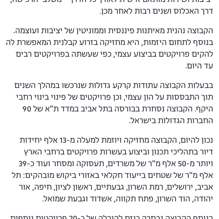
דרך האכלוס ושנים רבות לאחר מכן.
הקבוצה נהנית מאיתנות פיננסית וממוניטין של יציבות ועוצמה.
בנוסף לתחום היזמות, היא מחזיקה בזרוע קבלנית המאפשרת לה
להקים פרויקטים בביצוע עצמי, כפי שעשתה בפרויקטים רבים
עד היום.
בבעלות הקבוצה עתודות קרקע גדולות שנרכשו במהלך השנים
תוך התבססות על הון עצמי, וכן פרויקטים של פינוי בינוי רחבי
היקף. הקבוצה נסחרת בבורסה בתל אביב במדד ת"א של 90
החברות הגדולות בישראל.
נכון להיום, הקבוצה מחזיקה ויוזמת למעלה מ-13 אלף יחידות
דיור בתהליכי תכנון וביצוע בעשרות פרויקטים ברחבי הארץ
ויותר מ-50 אלף מ"ר של משרדים, תעסוקה ומסחר ועוד כ-39
אלף מ"ר של שטחים בייעוד חקלאי באזורי ביקוש מובהקים: תל
אביב, ירושלים, רמת השרון, גבעתיים, ראשון לציון, חיפה, אור
יהודה, הוד השרון, פתח תקווה, אשדוד וגבעת שמואל.
בנוסף הקבוצה נבחרה כיזם להובלה של כ-20 פרויקטים נוספים