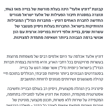
קבוצת "דוניץ אלעד" הינה בעלת מורשת של בנייה מאז 1963,
ונוצרה במסגרת חיבור הפעילות של אלעד ישראל מגורים
החדשה לחברת האחים דוניץ – מחברות הנדל״ן המובילות
והוותיקות בישראל. החברות בעלות ניסיון מצטבר של
עשרות שנים, בניית אלפי דירות בפריסה ארצית עם הון
אנושי ברמה הגבוהה ביותר ושאיפה מתמדת למצוינות.
דוניץ אלעד אכלסה עד היום אלפים רבים של משפחות מרוצות
בעשרות פרויקטים בכל רחבי הארץ, והיא מדורגת בצמרת חברות
הנדל"ן בישראל כיזמית נדל״ן אשר שמה דגש על בנייה
בסטנדרטים הגבוהים ביותר ופיתוח סביבתי, הכוללים בתוכם חיי
קהילה משגשגים ושירותים מגוונים לרווחת התושבים.
סינרגיה בין הנהלה מקצועית, ניסיון רב בעולם הבנייה וחשיבה
אסטרטגית מוקפדת, הופכת את דוניץ אלעד למובילה בתחומה,
המקפידה על שירות ללא פשרות, תכנון מקצועי, מוניטין של
יציבות ושירות מותאם אישית לאורך כל הדרך – משלבי הרכישה,