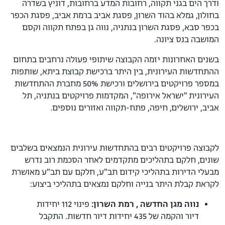
ודרך הים בגני תקווה, רחובות המדע ברחובות, דוניץ בשדרה
בחולון, גמלא בהוד השרון, פסגת אביב ברמת אביב, פסגת הכפר
בכפר סבא, פסגת השרון בנתניה, נווה גן בפתח תקווה וקסם
המושבה בנס ציונה.
בשנים האחרונות יזמה הקבוצה שיתופי פעולה נרחבים בתחום
ההתחדשות העירונית, בין היתר ברכישת קבוצת ביתא, שותפות
במספר פרויקטים בירושלים ורכישת 50% מחברת ההתחדשות
העירונית "ישראל אירופה", המקדמות פרויקטים בנתניה, תל
אביב, ירושלים, חיפה, פתח-תקווה ואזורים נוספים.
לקבוצה פרויקטים רבים בהתחדשות עירונית הנמצאים בשלבים
שונים, חלקם בתהליכים מתקדמים לאחר הסכמת רוב נדרש
מבעלי הדירות בתהליכי קידום תב"ע, חלקם עם תב"ע מאושרת
לקראת קבלת היתר בנייה וחלקם נמצאים בתהליכי ביצוע:
נווה מגן החדשה , רמת השרון:
פינוי 112 יחידות
דיור והקמה של 435 יחידות דיור חדשות. התקבל