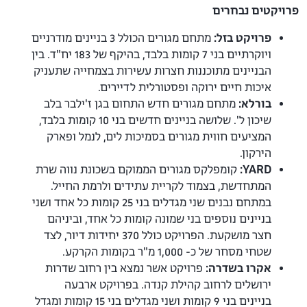
פרויקטים נבחרים
פרויקט בזל:
מתחם מגורים הכולל 3 בניינים מודרניים
ויוקרתיים בני 7 קומות בלבד, בהיקף של 183 יח"ד. בין
הבניינים מתוכננות חצרות עשירות בצמחייה שתעניק
איכות חיים ירוקה ופסטורלית לדיירים.
בורלא:
מתחם מגורים חדש התחום בגן ז'ילבר בלב
שיכון ל'. שלושה בניינים חדשים בני 10 קומות בלבד,
המציעים חווית מגורים בסמיכות לים, לנמל ופארק
הירקון.
YARD:
קומפלקס מגורים הממוקם בשכונת נווה שרת
המתחדשת, בצמוד לקריית עתידים ולרמת החייל.
במתחם נבנים שני מגדלים בני 25 קומות כל אחד ושני
בניינים נוספים בני שמונה קומות כל אחד, וביניהם
חצר מושקעת. הפרויקט כולל 370 יחידות דיור, לצד
שטחי מסחר של כ- 1,000 מ"ר בקומות הקרקע.
אקרו בשדרה:
פרויקט אשר נמצא בין רחוב שדרות
ירושלים לרחוב קהילת קנדה. בפרויקט ארבעה
בניינים בני 9 קומות ושני מגדלים בני 15 קומות ומגדל