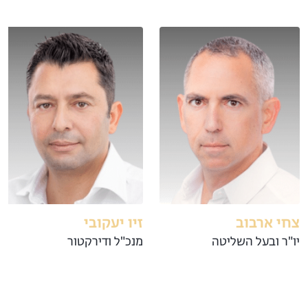
צחי ארבוב
זיו יעקובי
יו"ר ובעל השליטה
מנכ"ל ודירקטור