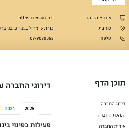
אתר אינטרנט
https://enav.co.il
כתובת
כנרת 5, מגדל ב.ס.ר 3, בני ברק
טלפון
03-9030055
תוכן הדף
דירוגי החברה ע
דירוג החברה
2024
2025
הנהלת החברה
פעילות בפינוי בינ
אודות החברה