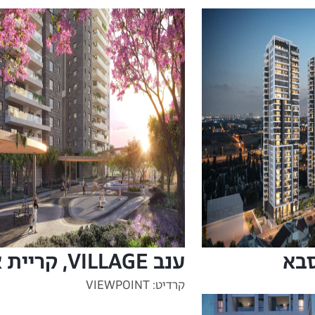
ענב VILLAGE, קריית אונו
קרדיט: VIEWPOINT