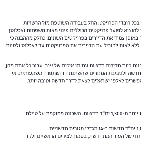
כל רובדי הפרויקט: החל בעבודה השוטפת מול הרשויות
 להוציא לפועל פרויקטים הכוללים פינוי מאות משפחות ואכלוסן
ה באופן צמוד את הדיירים בפרויקטים השונים, כחלק מההבנה כי
 ללא לאות להוביל עם הדיירים את הפרויקטים עד לאכלוס ולסיום
נות כיום מדירות חדשות עם תו איכות של ענב. עבור כל אחת מהן,
 החדשה ולסביבת המגורים שהשתנתה והשתפרה משמעותית. אין
אפשרים לאלפי ישראלים לצאת לדרך חדשה וטובה יותר.
: פינוי של כ־200 משפחות והקמת שכונה חדשה מן היסוד, הכוללת יותר מ-1,300 יח"ד חדשות. השכונה ממוקמת על טיילת
ח"ד אשר תבנינה בצידה המזרחי של העיר המתחדשת, בסמוך לצירים הראשיים ולקו