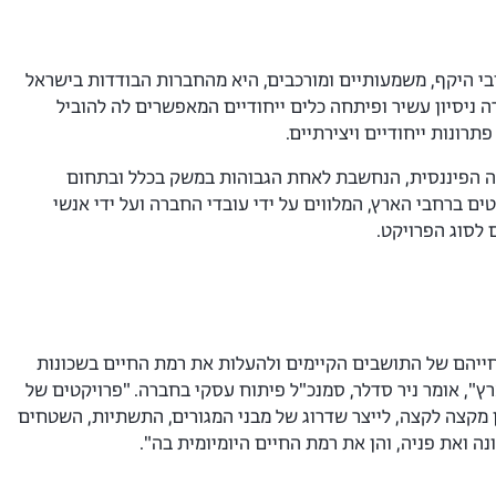
 היקף, משמעותיים ומורכבים, היא מהחברות הבודדות בישראל
 ניסיון עשיר ופיתחה כלים ייחודיים המאפשרים לה להוביל
רונות ייחודיים ויצירתיים.
תה הפיננסית, הנחשבת לאחת הגבוהות במשק בכלל ובתחום
נית בפרט. נכון להיום, לחברה צבר של יותר מ־18,000 יח"ד ביותר מ־30 פרויקטים ברחבי הארץ, המלווים על ידי עובדי החברה ועל ידי אנשי
 לסוג הפרויקט.
 חייהם של התושבים הקיימים ולהעלות את רמת החיים בשכונות
", אומר ניר סדלר, סמנכ"ל פיתוח עסקי בחברה. "פרויקטים של
ן מקצה לקצה, לייצר שדרוג של מבני המגורים, התשתיות, השטחים
 ואת פניה, והן את רמת החיים היומיומית בה".