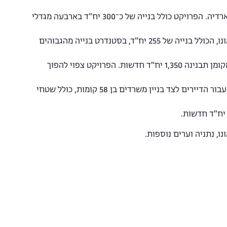
: פרויקט ייחודי ויוקרתי במקום הטוב ביותר ברחוב לה גווארדיה. הפרויקט כולל בנייה של כ־300 יח"ד בארבעה מגדלי
: פרויקט יוקרתי וייחודי במקום השקט והמבוקש ביותר בקריית אונו, הכולל בנייה של 255 יח"ד, בסטנדרט בנייה מהגבוהים
במקום ייחודי בבקעת אונו יתבצע פינוי של יותר מ־300 יח"ד, ובמקומן תבנינה 1,350 יח"ד חדשות. הפרויקט צפוי להפוך
: הריסת 153 דירות ישנות, שבמקומן תבנינה 153 יח"ד חדשות עבור הדיירים לצד בניין משרדים בן 58 קומות, כולל שטחי
ו, נתניה וערים נוספות.