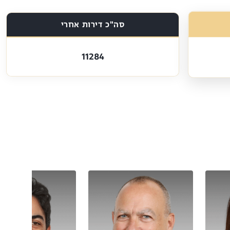
סה"כ דירות אחרי
11284