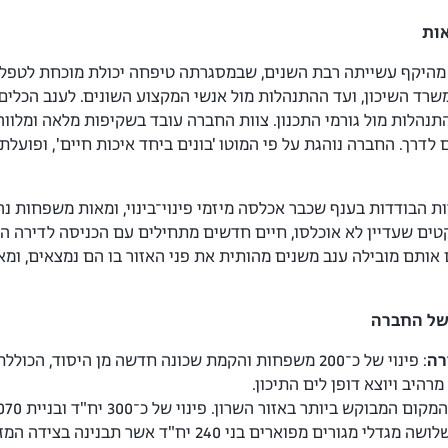
ות
מהיקף עשייתה רבת השנים, שבמסגרתה טיפחה יכולת מוכחת לטפל ב
משרד השיכון, ועד ההתנהלות מול אנשי המקצוע השונים. לענב הכלים
התנהלות מול גורמי התכנון. צוות החברה עובד בשקיפות מלאה ומלוו
לדרך. החברה נוהגת על פי המוטו 'בונים ביחד איכות חיים', ופועלת
ת הבודדות בענף שכבר אכלסה מיזמי פינוי־בינוי, ומאות משפחות נה
טים שעדיין לא אוכלסו, חיים חדשים מתחילים עם הכניסה לדירה
אותם מובילה ענב משנים מהותית את פני האזור בו הם נמצאים, ומ
 של החברה
רה
רהיב ויוצא דופן לים התיכון.
המקום המבוקש ביותר באזור השרון. פינוי של כ־300 יח"ד ובניית 1,070 יח"ד חדשות ב-14 מגדלי מגורים חדשניים.
: שלושה מגדלי מגורים מפוארים בני 240 י