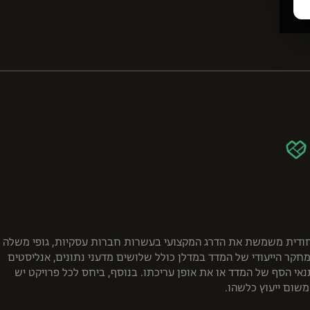
באמצעות מערכת בינה עסקית ( BI ) חדשנית לניתוח שוק ההתחדשות העירונית בישראל, אשר פיתח אתר מדלן. מערכת ה- BI הייחודית משמשת את הדרג המקצועי בעשרות חברות עסקיות, גופי משלה
חקר הייעודי של המדד במדלן כולל שלושים מדעני נתונים, אנליסטים
נאי הסף של המדד או את אופן עריכתו. בנוסף, ביחס לכל פרויקט יש
משום ייעוץ כלשהו.