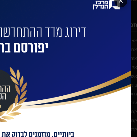
×
חברות מובילות
משרדי עו"ד מוב
אאורה מחדשים את ישראל בע"מ
אפשטיין רוזנבלום מעוז 
אבני דרך י.י. בע"מ
ארנון, תדמור-לוי
אורון נדל"ן מקבוצת אורון אחזקות והשקעות
גולדפרב גרוס זליגמן
אקרו
ליפא ושות'
אשטרום מגורים
עמית, פולק, מטלון ו
בוני התיכון
פישר (.FBC & Co)
גרופית הנדסה אזרחית ועבודות ציבוריות בע"מ
שוב ושות' משרד עור
ענב
קבוצת גבאי
קבוצת יובלים
קרסו