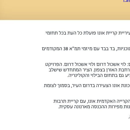
יית קריית אונו פועלת כל העת בכל תחומי
כחלק מתהליך ההתחדשות העירונית בקריית אונו אושרו 17 תוכניות פינוי בינוי שכמחציתן כבר מומשו ובשנים הקרובות נצא למימוש כל התוכניות, בד בבד עם מיזמי תמ"א 38 המקודמים
 לוי אשכול דרום ולוי אשכול דרום. הפרויקט
ברחבת האורן בצפון. הציר המתחדש שישלב
ע גם בתחום הבילוי והקולינריה.
ונת אונו הצעירה בדרום העיר, בסמוך לצומת
הקרייה האקדמית אונו, עם קריית תרבות