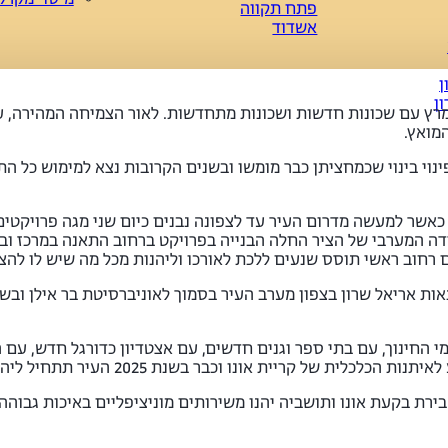
פתח תקווה
אשדוד
ן
ן
רץ עם שכונות חדשות ושכונות מתחדשות. לאור הצמיחה המהירה, עיר
מואץ.
 כאשר למעשה מדרום העיר עד לצפונה נבנים כיום שני מגה פרויקטים:
ידה המערבי של הציר החלה הבנייה בפרויקט ברחוב התאנה במרכז ו
עם רחוב ראשי תוסס שנעים ללכת לאורכו וליהנות מכל מה שיש לו להצי
ות אריאל שרון בצפון מערב העיר בסמוך לאוניברסיטת בר אילן ובשכ
 החינוך, עם בתי ספר וגנים חדשים, עם אצטדיון כדורגל חדש, עם 
כבר בשנת 2025 העיר תתחיל ליהנות מפירות ההכנסה מארנונה עסקית.
ירת בקעת אונו ותושביה יהנו משירותים מוניציפליים באיכות גבוהה.