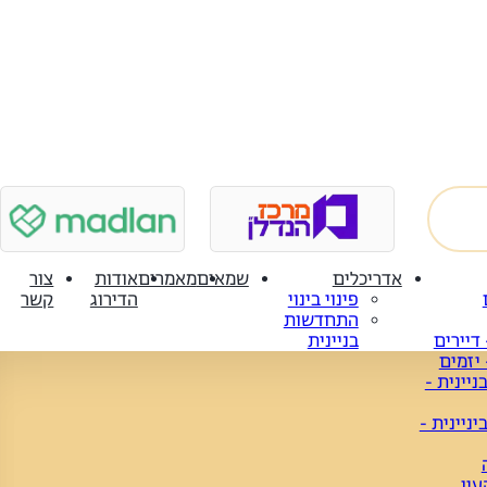
אדריכלים
שמאים
מאמרים
אודות
צור
פינוי בינוי
הדירוג
קשר
התחדשות
- דיירים
בניינית
- יזמים
יינית -
ניינית -
עין