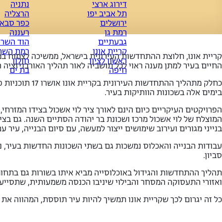
דירוג ארצי
נתניה
תל אביב יפו
הרצליה
ירושלים
כפר סבא
רמת גן
רעננה
גבעתיים
הוד השרו
קריית אונו
רמת השרו
קריית אונו, חלוצת ההתחדשות העירונית בישראל, ממשיכה לצמוח במ
ראשון לציון
חולון
החיים בעיר למתן מענה ראוי לכל תושביה לאור תהליך האורבניזציה ה
חיפה
בת ים
בימים אלה בשכונות הוותיקות בעיר.
הפרויקטים העיקריים כיום הינם לאורך ציר לוי אשכול בצידו המזרחי,
המוצלח של לוי אשכול מרכז ושכונת בר יהודה הסתיים השנה. גם בצ
בנייני מגורים ועירוב שימושים ייצור למעשה, עם סיום הבנייה, עיר 
עבודות הבנייה והאכלוס נמשכות גם בשתי השכונות החדשות בעיר, נא
סביון.
תהליך ההתחדשות והגידול באוכלוסייה מביא איתו בשורות גם בתחומי
ואזורי התעסוקה המסחר והבילוי שיניבו הכנסה משמעותית, שתסייע לאיתנות הכלכלית של קריית אונו ו
כל זה יגרום לכך שקריית אונו תמשיך להיות עיר תוססת, המהווה את ב