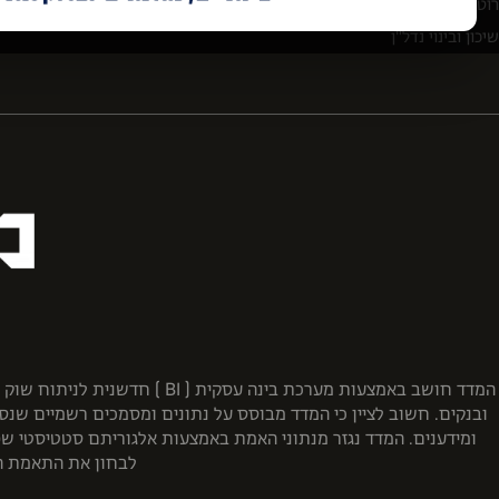
רוטשטיין נדל"ן בע"מ
שיכון ובינוי נדל"ן
ובנקים. חשוב לציין כי המדד מבוסס על נתונים ומסמכים רשמיים שנס
ומידענים. המדד נגזר מנתוני האמת באמצעות אלגוריתם סטטיסטי שפית
לבחון את התאמת היז