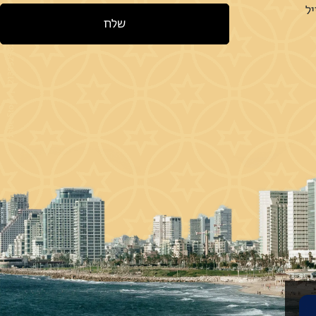
יל
שלח