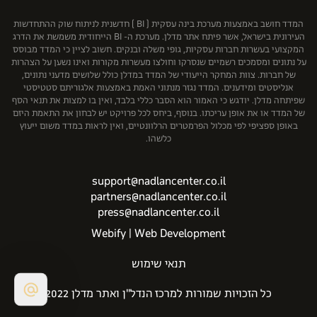
רוטשטיין נדל"ן בע"מ
שיכון ובינוי נדל"ן
המדד חושב באמצעות מערכת בינה עסקית ( BI ) חדשנית לניתוח שוק ההתחדשות
העירונית בישראל, אשר פיתח אתר מדלן. מערכת ה- BI הייחודית משמשת את הדרג
המקצועי בעשרות חברות עסקיות, גופי משלה ובנקים. חשוב לציין כי המדד מבוסס
על נתונים ומסמכים רשמיים שנסרקו וחולצו מעשרות מקורות ואינו נשען על הצהרות
של חברות. צוות המחקר הייעודי של המדד במדלן כולל שלושים מדעני נתונים,
אנליסטים ומידענים. המדד נגזר מנתוני האמת באמצעות אלגוריתם סטטיסטי
שפיתחה מדלן. יודגש כי האמור הוא הסבר כללי בלבד, ואין בו למצות את תנאי הסף
של המדד או את אופן עריכתו. בנוסף, ביחס לכל פרויקט יש לבחון את התאמת היזם
באופן ספציפי לפי מכלול הפרמטרים הרלוונטיים, ואין לראות במדד משום ייעוץ
כלשהו.
support@nadlancenter.co.il
partners@nadlancenter.co.il
press@nadlancenter.co.il
Webify | Web Development
תנאי שימוש
כל הזכויות שמורות למרכז הנדל"ן ואתר מדלן 2022