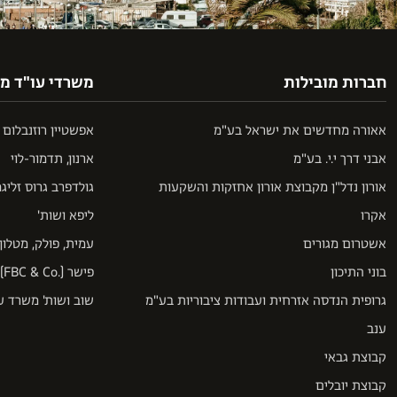
חברות מובילות
משרדי עו"ד מו
אאורה מחדשים את ישראל בע"מ
אפשטיין רוזנבלום מעוז
אבני דרך י.י. בע"מ
ארנון, תדמור-לוי
אורון נדל"ן מקבוצת אורון אחזקות והשקעות
גולדפרב גרוס זליגמ
אקרו
ליפא ושות'
אשטרום מגורים
עמית, פולק, מטלון 
בוני התיכון
פישר (.FBC & Co)
גרופית הנדסה אזרחית ועבודות ציבוריות בע"מ
שוב ושות' משרד עו
ענב
קבוצת גבאי
קבוצת יובלים