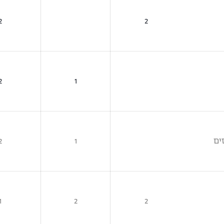
2
2
2
1
ים
2
1
1
2
2