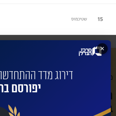
15
שטיכמוס
×
מעוניינים שהחברות המובילות ישדרגו
השאירו פרטים לביצוע
בינוי עם החברות המו