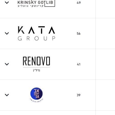
49
56
41
39