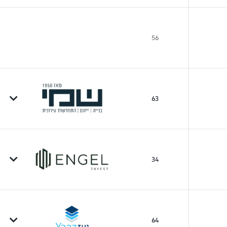
56
63
34
64