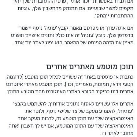
אם תבחר באפשרות "זכור אותי", פרטי ההתחברות שלך יהיו
תקפים למשך שבועיים. אם תתנתק מהחשבון שלך, עוגיות
ההתחברות יימחקו.
אם אתה עורך או מפרסם מאמר, קובץ 'עוגיה' נוסף יישמר
בדפדפן שלך. קובץ 'עוגיה' זה אינו כולל נתונים אישיים ופשוט
מציין את מזהה הפוסט של המאמר. הוא יפוג לאחר יום אחד.
תוכן מוטמע מאתרים אחרים
כתבות או פוסטים באתר זה עשויים לכלול תוכן מוטבע (לדוגמה,
קטעי וידאו, תמונות, מאמרים, וכו'). תוכן מוטבע מאתרי אינטרנט
אחרים דינו כביקור הקורא באתרי האינטרנט מהם מוטבע התוכן.
אתרים אלו עשויים לאסוף נתונים אודותיך, להשתמש בקבצי
'עוגיות', להטמיע מעקב של צד שלישי נוסף, ולנטר את
האינטראקציה שלך עם תוכן מוטמע זה, לרבות מעקב אחר
האינטראקציה שלך עם התוכן המוטמע, אם יש לך חשבון ואתה
מחובר לאתר זה.