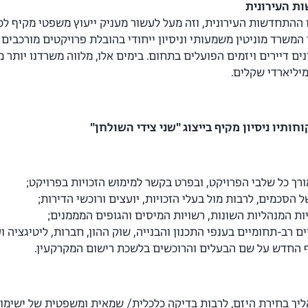
ת העירונית
תחדשות העירונית, וזה מעל לעשור מעניק ייעוץ משפטי מקיף לכל ה
המשרד מוניטין משמעותי וניסיון ייחודי בהובלת פרויקטים מורכבי
מיליארדי שקלים.
ותיו ניסיון מקיף בייצוג "שני צידי השולחן"
רך כל שלבי הפרויקט, ובפרט בקשר למימוש הזכויות בפרויקט;
הסכמים, לרבות מול בעלי הזכויות, יועצים ורוכשי הדירות;
יות המנהליות השונות, רשויות המיסים והגופים המממנים;
 רב-תחומיים בענפי התכנון והבנייה, שוק ההון, חברות, ליטיגציה וע
 החדש על שם הבעלים והרוכשים בלשכת רישום המקרקעין.
הליך בחירת היזם, לרבות בדיקה כלכלית/ שמאית ומשפטית של ישימות