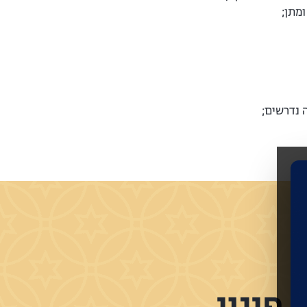
ומתן;
ה נדרשים;
פינוי