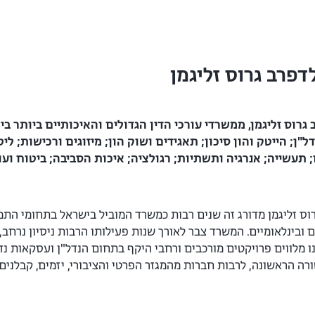
דפרב גרוס זליגמן
 גרוס זליגמן, ממשרדי עורכי הדין
הגדולים והאיכותיים ביותר ב
ל"ן; הייטק והון
סיכון; תאגידים ושוק הון; מיזוגים ורכישות; ליט
;
תעשייה; אנרגיה ותשתיות; רגולציה; איכות הסביבה; ביטוח ועוד
רוס זליגמן מדורג זה שנים רבות כמשרד המוביל בישראל בתחומי התמ
ים ובינלאומיים. המשרד צבר לאורך שנות פעילותו הרבות ניסיון נרח
ו מלווים פרויקטים מורכבים ורחבי היקף בתחום הנדל"ן ועסקאות נדל
ה הראשונה, לרבות חברות מהמגזר הפרטי והציבורי, יזמים, קבלנים, 