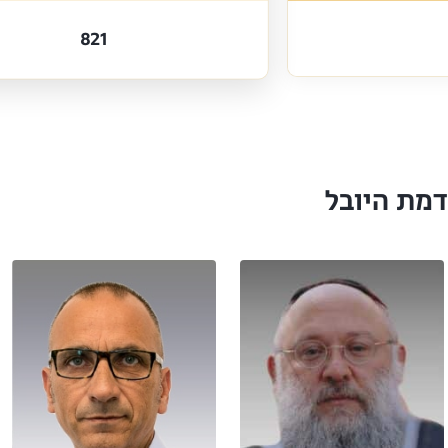
821
מת היובל