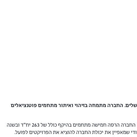
שלים. החברה מתמחה בזיהוי ואיתור מתחמים פוטנציאלים
קדמת היובל החלה את פעילותה ב-2013 כחלוצה בתחום ההתחדשות העירונית. נכון לשנת 2025 החברה הרסה חמישה מתחמים בהיקף כולל של 263 יח"ד ובשנה