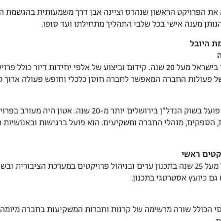
 החברה את הפרויקט הראשון שנהרס וציינה אבן דרך משמעותית בהגשמת ה
הנותן מענה אישי בכל שלבי התהליך מתחילתו ועד סופו.
ת היובל
ה
יזם ומומחה בתחום הנדל"ן בישראל מעל 20 שנה. קידום וביצוע של אלפי 
של פעולות החברה המאפשר לחברה חוסן כלכלי וחופש פעולה ארוך טו
מומחה לגישור ומשא ומתן, פועל בשוק הנדל"ן בירו
, הספקים, מנהלי החברה ומשקיעים. הוא פועל ברגישות ובאנושיות
קטים ראשי
מתכנן ערים, בעל ניסיון של מעל 25 שנה בתכנון ערים ובניהול פרויקטים במ
גם כיועץ אסטרטגי בתכנון.
י הכולל שורה מרשימה של קרנות וחברות המשקיעות בחברה מיומה 