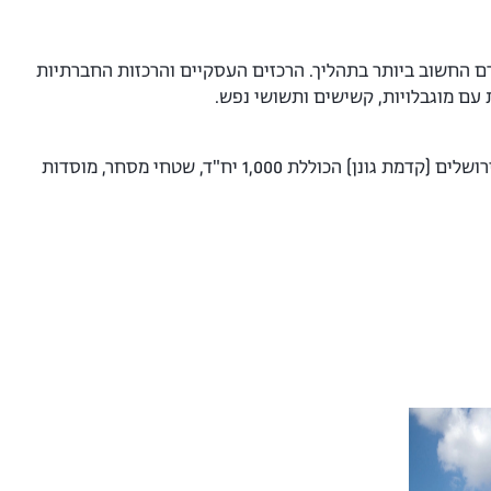
רם החשוב ביותר בתהליך. הרכזים העסקיים והרכזות החברתיות
 עם מוגבלויות, קשישים ותשושי נפש.
החברה אישרה תשע תוכניות בניין עיר בתוך חמש שנים, ביניהן אישור התוכנית הגדולה ביותר בירושלים (קדמת גונן) הכוללת 1,000 יח"ד, שטחי מסחר, מוסדות