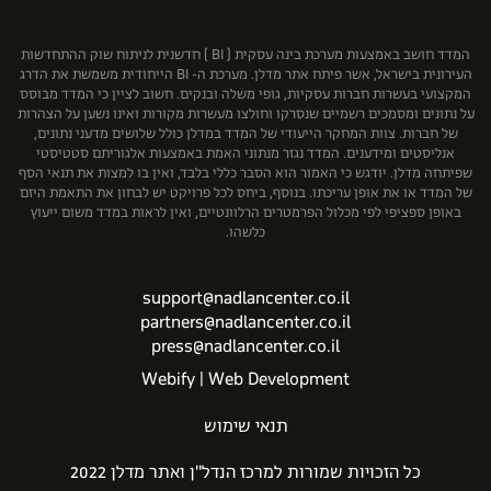
רוטשטיין נדל"ן בע"מ
שיכון ובינוי נדל"ן
המדד חושב באמצעות מערכת בינה עסקית ( BI ) חדשנית לניתוח שוק ההתחדשות
העירונית בישראל, אשר פיתח אתר מדלן. מערכת ה- BI הייחודית משמשת את הדרג
המקצועי בעשרות חברות עסקיות, גופי משלה ובנקים. חשוב לציין כי המדד מבוסס
על נתונים ומסמכים רשמיים שנסרקו וחולצו מעשרות מקורות ואינו נשען על הצהרות
של חברות. צוות המחקר הייעודי של המדד במדלן כולל שלושים מדעני נתונים,
אנליסטים ומידענים. המדד נגזר מנתוני האמת באמצעות אלגוריתם סטטיסטי
שפיתחה מדלן. יודגש כי האמור הוא הסבר כללי בלבד, ואין בו למצות את תנאי הסף
של המדד או את אופן עריכתו. בנוסף, ביחס לכל פרויקט יש לבחון את התאמת היזם
באופן ספציפי לפי מכלול הפרמטרים הרלוונטיים, ואין לראות במדד משום ייעוץ
כלשהו.
support@nadlancenter.co.il
partners@nadlancenter.co.il
press@nadlancenter.co.il
Webify | Web Development
תנאי שימוש
כל הזכויות שמורות למרכז הנדל"ן ואתר מדלן 2022