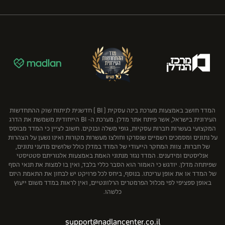
מיקי אוטמזגין אדריכלות
עמית, פולק, מטלון ושות’
ירון ספקטור שמאות מקרקעין בע"מ
גרופית הנדסה אזרחית ועבודות ציבוריות בע"מ
פישר (.FBC & Co)
נחמה בוגין בע"מ
ענב
שוב ושות' משרד עורכי דין
פרידמן קפלנר שימקביץ דוד ושות', כלכלה ושמאות מקרקעין
קבוצת גבאי
רון רודיטי - שמאות מקרקעין בע"מ
קבוצת יובלים
תמר אברהם שמאות מקרקעין
קרסו
רוטשטיין נדל"ן בע"מ
שיכון ובינוי נדל"ן
המדד חושב באמצעות מערכת בינה עסקית ( BI ) חדשנית לניתוח שוק ההתחדשות
העירונית בישראל, אשר פיתח אתר מדלן. מערכת ה- BI הייחודית משמשת את הדרג
המקצועי בעשרות חברות עסקיות, גופי משלה ובנקים. חשוב לציין כי המדד מבוסס
על נתונים ומסמכים רשמיים שנסרקו וחולצו מעשרות מקורות ואינו נשען על הצהרות
של חברות. צוות המחקר הייעודי של המדד במדלן כולל שלושים מדעני נתונים,
אנליסטים ומידענים. המדד נגזר מנתוני האמת באמצעות אלגוריתם סטטיסטי
שפיתחה מדלן. יודגש כי האמור הוא הסבר כללי בלבד, ואין בו למצות את תנאי הסף
של המדד או את אופן עריכתו. בנוסף, ביחס לכל פרויקט יש לבחון את התאמת היזם
באופן ספציפי לפי מכלול הפרמטרים הרלוונטיים, ואין לראות במדד משום ייעוץ
כלשהו.
support@nadlancenter.co.il