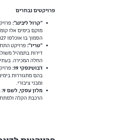
פרויקטים נבחרים
״קרול ליבינג״:
הסמוך בו אוכלסו 127 משפחות.
״טריו״:
פרויקט התחדשות עירוני
החלה המכירה. בעתיד הקרו
ז׳בוטינסקי 19:
פרויקט
ומבני ציבורי.
מלון עסקי, לשם 9:
הרכבת הקלה ולמתחם 