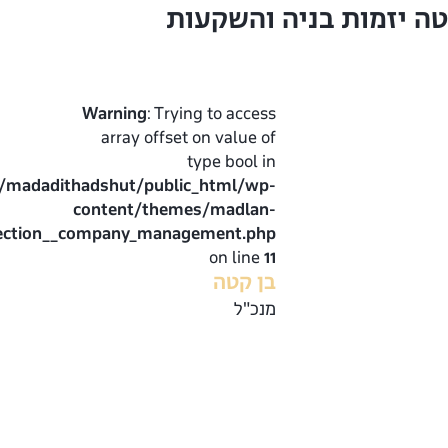
ה יזמות בניה והשקעות
Warning
: Trying to access
array offset on value of
type bool in
madadithadshut/public_html/wp-
content/themes/madlan-
e_section__company_management.php
on line
11
בן קטה
מנכ"ל