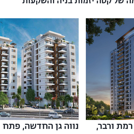
ה של קטה יזמות בניה והשקעות
חק שדה 34, רמת ורבר,
נווה גן החדשה, פתח