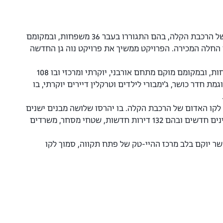
פרויקט התחדשות עירונית בו נהרסו שני מבנים ישנים בסמוך לקו האדום של הרכבת הקלה, בהם התגוררו בעבר 36 משפחות, ובמקומם
חדש ומעוצב עם מפרט עשיר ובו 126 דירות חדשות, בו החלה המכירה. הפרויקט ממשיך את פרויקט נוה גן החדשה
ובו 108
והה ביותר כדוגמת חדר כושר, ג׳ימבורי לילדים וטרקלין דיירים יוקרתי, בו
ך לקו האדום של הרכבת הקלה. בו יהרסו שלושה מבנים ישנים
בהם מתגוררות בימים אלו 36 משפחות, ובמקומם יוקם במודל של עירוב שימושים שני בניינים חדשים ובהם 132 דירות חדשות, שטחי מסחר, משרדים
ת ובו 90 חדרים ושטחי מסחר, אשר יוקם בלב מרכז ההיי-טק של פתח תקווה, סמוך לקו