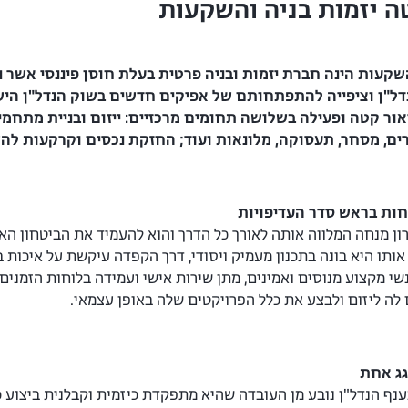
ה יזמות בניה והשקעות
שקעות הינה חברת יזמות ובניה פרטית
בעלת חוסן פיננסי אשר נוסדה בשנת 002
ל"ן וציפייה
להתפתחותם של אפיקים חדשים בשוק הנדל"ן היש
יאור קטה ופעילה בשלושה תחומים מרכזיים: ייזום ובניית
מתחמי ה
רים, מסחר, תעסוקה, מלונאות ועוד;
החזקת נכסים וקרקעות לה
חות בראש סדר העדיפו
יות
ן מנחה המלווה אותה לאורך כל הדרך והוא להעמיד את הביטחון האי
ותו היא בונה בתכנון מעמיק ויסודי, דרך הקפדה עיקשת על איכות ב
נשי מקצוע מנוסים ואמינים, מתן שירות אישי ועמידה בלוחות הזמני
לה ליזום ולבצע את כלל הפרויקטים שלה באופן עצמאי.
גג אחת
נף הנדל"ן נובע מן העובדה שהיא מתפקדת כיזמית וקבלנית ביצוע כ