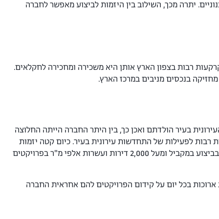
ניים. יתרה מכך, השילוב בין היזמות לביצוע מאפשר לחברה
רקעות רבות בצפון הארץ אותן היא משכירה ומחכירה לחקלאים.
חזיקה בנכסים מניבים במרכז הארץ.
רונית בעיר הולדתם ואכן כך, בין היתר החברה הייתה החלוצה
א 38/2 כבר בשנת 2014 וסללה את דרכן של חברות רבות לפעילות של התחדשות עירונית בעיר. כיום קטה יזמות
הינה אחת מחברות הייזום והבנייה המובילות בארץ עם מאות דירות מאוכלסות, מעל 500 דירות בביצוע במקביל ומעל 2,000 דירות ועשרות אלפי מ"ר בפרויקטים
ארוכות בכל יום על קידום הפרויקטים להם אחראית החברה