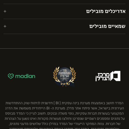
אבני דרך י.י. בע"מ
אפשטיין רוזנבלום מעוז (ERM)
אדריכלים מובילים
אורון נדל"ן מקבוצת אורון אחזקות והשקעות
ארנון, תדמור-לוי
אקרו
CPSL
גולדפרב גרוס זליגמן
שמאיים מובילים
אשטרום מגורים
בר לוי אדריכלים ומתכנני ערים בע"מ
ליפא ושות'
ז.כ. מחקר וסקרים (1989) בע"מ
בוני התיכון
מיקי אוטמזגין אדריכלות
עמית, פולק, מטלון ושות’
ירון ספקטור שמאות מקרקעין בע"מ
גרופית הנדסה אזרחית ועבודות ציבוריות בע"מ
פישר (.FBC & Co)
נחמה בוגין בע"מ
ענב
שוב ושות' משרד עורכי דין
פרידמן קפלנר שימקביץ דוד ושות', כלכלה ושמאות מקרקעין
קבוצת גבאי
רון רודיטי - שמאות מקרקעין בע"מ
קבוצת יובלים
תמר אברהם שמאות מקרקעין
קרסו
רוטשטיין נדל"ן בע"מ
שיכון ובינוי נדל"ן
המדד חושב באמצעות מערכת בינה עסקית ( BI ) חדשנית לניתוח שוק ההתחדשות
העירונית בישראל, אשר פיתח אתר מדלן. מערכת ה- BI הייחודית משמשת את הדרג
המקצועי בעשרות חברות עסקיות, גופי משלה ובנקים. חשוב לציין כי המדד מבוסס
על נתונים ומסמכים רשמיים שנסרקו וחולצו מעשרות מקורות ואינו נשען על הצהרות
של חברות. צוות המחקר הייעודי של המדד במדלן כולל שלושים מדעני נתונים,