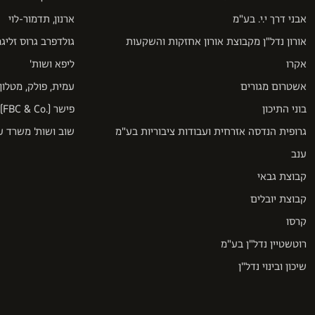
אבני דרך י.י. בע"מ
ארנון, תדמור-לוי
אורון נדל"ן מקבוצת אורון אחזקות והשקעות
גולדפרב גרוס זליגמ
אקרו
ליפא ושות'
אשטרום מגורים
עמית, פולק, מטלון 
בוני התיכון
פישר (.FBC & Co)
גרופית הנדסה אזרחית ועבודות ציבוריות בע"מ
שוב ושות' משרד עו
ענב
קבוצת גבאי
קבוצת יובלים
קרסו
רוטשטיין נדל"ן בע"מ
שיכון ובינוי נדל"ן