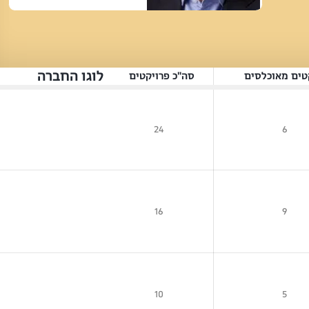
לוגו החברה
טים מאוכלסים
סה"כ פרויקטים
24
6
16
9
10
5