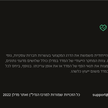
דד חושב באמצעות מערכת בינה עסקית ( BI ) חדשנית לניתוח שוק ההתחדשות העירונית בישראל, אשר פיתח אתר מדלן. מערכת ה- BI הייחודית משמשת את הדרג המקצועי בעשרות חברות עסקיות, גופי
צוות המחקר הייעודי של המדד במדלן כולל שלושים מדעני נתונים,
מצות את תנאי הסף של המדד או את אופן עריכתו. בנוסף, ביחס לכל
במדד משום ייעוץ כלשהו.
support@
כל הזכויות שמורות למרכז הנדל"ן ואתר מדלן 2022